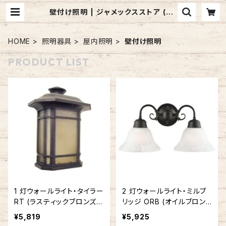
壁付け照明 | ジャメックスストア (Ja
mex Inc.) | 照明器具・レンジフー
ド・洗面台などのインターネット通販
サイト
HOME
照明器具
屋内照明
壁付け照明
PRODUCT LIST
1 灯ウォールライト・タイラー
2 灯ウォールライト・ミルブ
RT (ラスティックブロンズ)
リッジ ORB (オイルブロン
#IM-5829RT
ズ) #514471
¥5,819
¥5,925