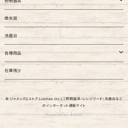
照明器具
屋外照明
換気扇
壁付け照明
屋内照明
洗面台
吊下げ照明
壁付け照明
各種用品
門柱灯
天井直付け照明
照明器具用
在庫残少
天井吊下げ照明
建築用品
© ジャメックスストア (Jamex Inc.) | 照明器具・レンジフード・洗面台など
のインターネット通販サイト
Powered by