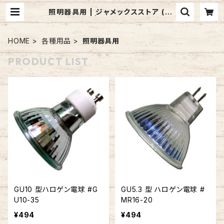
照明器具用 | ジャメックスストア (Ja
mex Inc.) | 照明器具・レンジフー
ド・洗面台などのインターネット通販
サイト
HOME
各種用品
照明器具用
PRODUCT LIST
GU10 型ハロゲン電球 #G
GU5.3 型 ハロゲン電球 #
U10-35
MR16-20
¥494
¥494