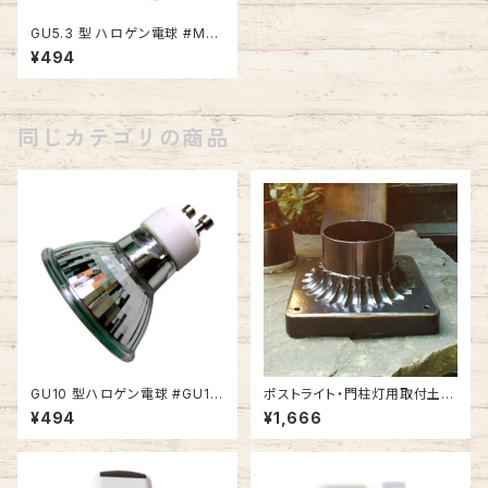
GU5.3 型 ハロゲン電球 #MR1
6-20
¥494
同じカテゴリの商品
GU10 型ハロゲン電球 #GU10
ポストライト・門柱灯用取付土台
-35
ピアベース #100BK-BZ
¥494
¥1,666