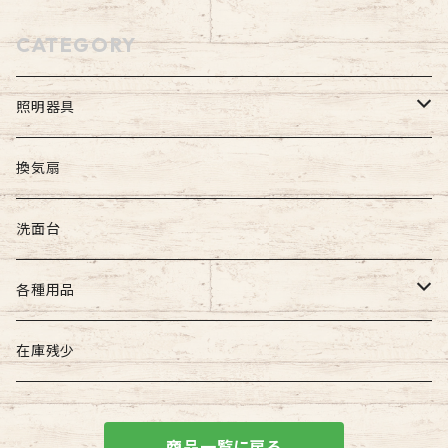
CATEGORY
照明器具
屋外照明
換気扇
壁付け照明
屋内照明
洗面台
吊下げ照明
壁付け照明
各種用品
門柱灯
天井直付け照明
照明器具用
在庫残少
天井吊下げ照明
建築用品
商品一覧に戻る