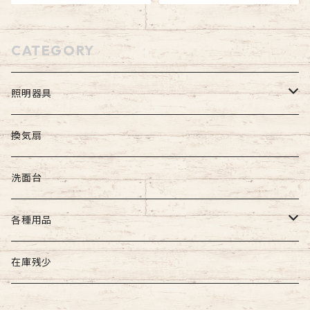
CATEGORY
照明器具
屋外照明
換気扇
壁付け照明
屋内照明
洗面台
吊下げ照明
壁付け照明
各種用品
門柱灯
天井直付け照明
照明器具用
在庫残少
天井吊下げ照明
建築用品