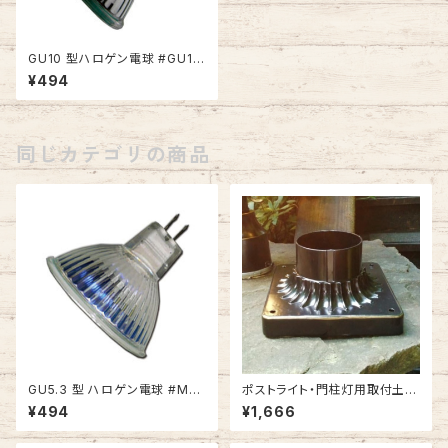
GU10 型ハロゲン電球 #GU10
-35
¥494
同じカテゴリの商品
GU5.3 型 ハロゲン電球 #MR1
ポストライト・門柱灯用取付土台
6-20
ピアベース #100BK-BZ
¥494
¥1,666