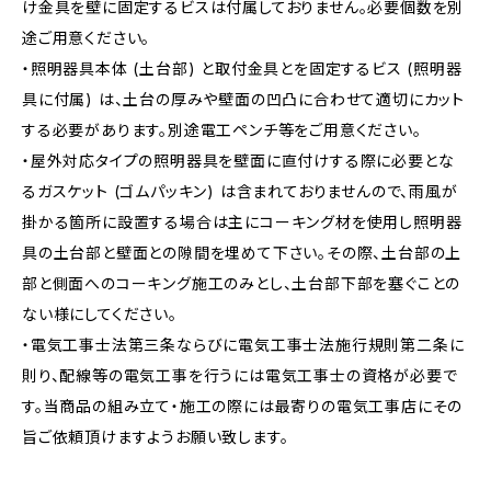
け金具を壁に固定するビスは付属しておりません。必要個数を別
途ご用意ください。
・照明器具本体 (土台部) と取付金具とを固定するビス (照明器
具に付属) は、土台の厚みや壁面の凹凸に合わせて適切にカット
する必要があります。別途電工ペンチ等をご用意ください。
・屋外対応タイプの照明器具を壁面に直付けする際に必要とな
るガスケット (ゴムパッキン) は含まれておりませんので、雨風が
掛かる箇所に設置する場合は主にコーキング材を使用し照明器
具の土台部と壁面との隙間を埋めて下さい。その際、土台部の上
部と側面へのコーキング施工のみとし、土台部下部を塞ぐことの
ない様にしてください。
・電気工事士法第三条ならびに電気工事士法施行規則第二条に
則り、配線等の電気工事を行うには電気工事士の資格が必要で
す。当商品の組み立て・施工の際には最寄りの電気工事店にその
旨ご依頼頂けますようお願い致します。