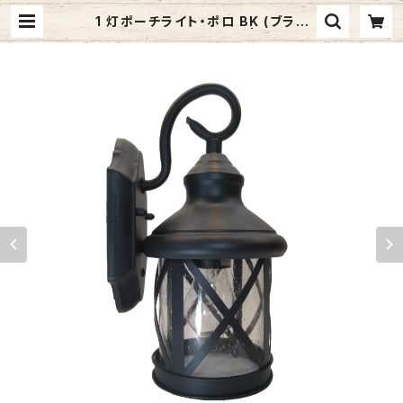
1 灯ポーチライト・ポロ BK (ブラッ
ク) #IM-0003WD-BK | ジャメッ
クスストア (Jamex Inc.) | 照明器
具・レンジフード・洗面台などのインタ
ーネット通販サイト