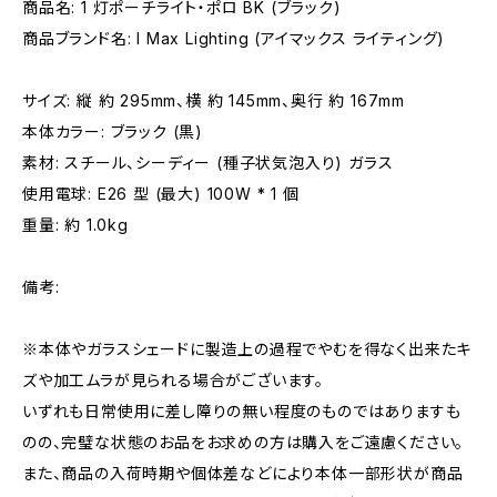
商品名: 1 灯ポーチライト・ポロ BK (ブラック)
商品ブランド名: I Max Lighting (アイマックス ライティング)
サイズ: 縦 約 295mm、横 約 145mm、奥行 約 167mm
本体カラー: ブラック (黒)
素材: スチール、シーディー (種子状気泡入り) ガラス
使用電球: E26 型 (最大) 100W * 1 個
重量: 約 1.0kg
備考:
※本体やガラスシェードに製造上の過程でやむを得なく出来たキ
ズや加工ムラが見られる場合がございます。
いずれも日常使用に差し障りの無い程度のものではありますも
のの、完璧な状態のお品をお求めの方は購入をご遠慮ください。
また、商品の入荷時期や個体差などにより本体一部形状が商品