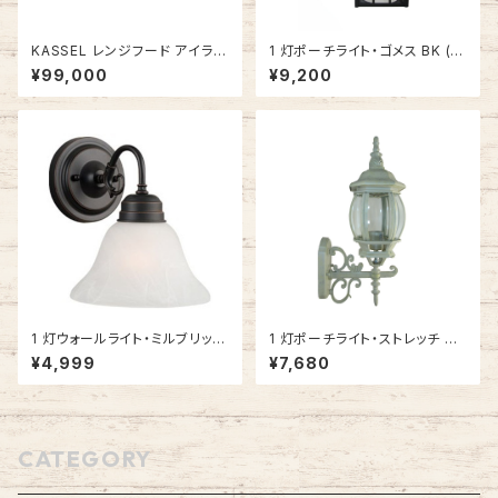
KASSEL レンジフード アイラン
1 灯ポーチライト・ゴメス BK (ブ
ドキッチン用換気扇 マットブラッ
ラック) #IM-0035WD-BK
¥99,000
¥9,200
ク #IT09-90
1 灯ウォールライト・ミルブリッジ
1 灯ポーチライト・ストレッチ A
ORB (オイルブロンズ) #51449
W (アンティークホワイト・上向
¥4,999
¥7,680
7
き) #IM-0032WU-AW
CATEGORY