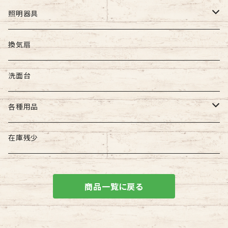
照明器具
屋外照明
換気扇
壁付け照明
屋内照明
洗面台
吊下げ照明
壁付け照明
各種用品
門柱灯
天井直付け照明
照明器具用
在庫残少
天井吊下げ照明
建築用品
商品一覧に戻る