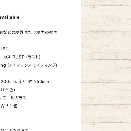
available
玄関などの屋外または屋内の壁面
UST
カス RUST (ラスト)
hting (アイマックス ライティング)
 200mm、奥行 約 250mm
こげ茶色)
ム、モールガラス
W * 1 個
商品となります。