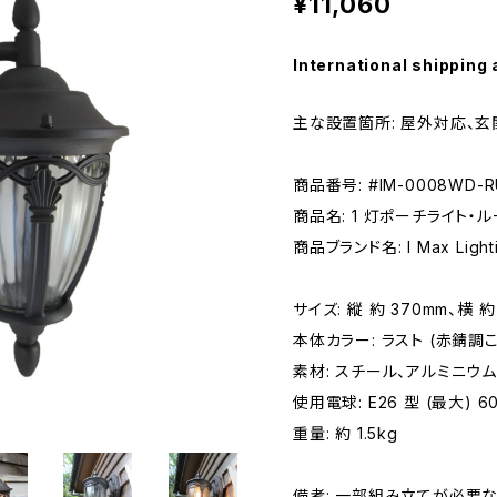
¥11,060
International shipping 
主な設置箇所: 屋外対応、
商品番号: #IM-0008WD-R
商品名: 1 灯ポーチライト・ルー
商品ブランド名: I Max Lig
サイズ: 縦 約 370mm、横 約
本体カラー: ラスト (赤錆調
素材: スチール、アルミニウ
使用電球: E26 型 (最大) 60
重量: 約 1.5kg
備考: 一部組み立てが必要な