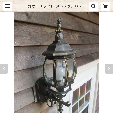
1 灯ポーチライト・ストレッチ GB (ゴ
ールドブラック・上向き) #IM-0032
WU-GB | ジャメックスストア (Jam
ex Inc.) | 照明器具・レンジフード・
洗面台などのインターネット通販サイ
ト