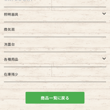
照明器具
屋外照明
換気扇
壁付け照明
屋内照明
洗面台
吊下げ照明
壁付け照明
各種用品
門柱灯
天井直付け照明
照明器具用
在庫残少
天井吊下げ照明
建築用品
商品一覧に戻る