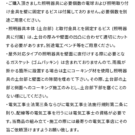
・ご購入頂きました照明器具に必要個数の電球および照明取り付
け金具を壁に固定するビスは付属しておりません。必要個数を別
途ご用意ください。
・照明器具本体 (土台部) と取付金具とを固定するビス (照明器
具に付属) は、土台の厚みや壁面の凹凸に合わせて適切にカット
する必要があります。別途電工ペンチ等をご用意ください。
・屋外対応タイプの照明器具を壁面に直付けする際に必要とな
るガスケット (ゴムパッキン) は含まれておりませんので、雨風が
掛かる箇所に設置する場合は主にコーキング材を使用し照明器
具の土台部と壁面との隙間を埋めて下さい。その際、土台部の上
部と側面へのコーキング施工のみとし、土台部下部を塞ぐことの
ない様にしてください。
・電気工事士法第三条ならびに電気工事士法施行規則第二条に
則り、配線等の電気工事を行うには電気工事士の資格が必要で
す。当商品の組み立て・施工の際には最寄りの電気工事店にその
旨ご依頼頂けますようお願い致します。