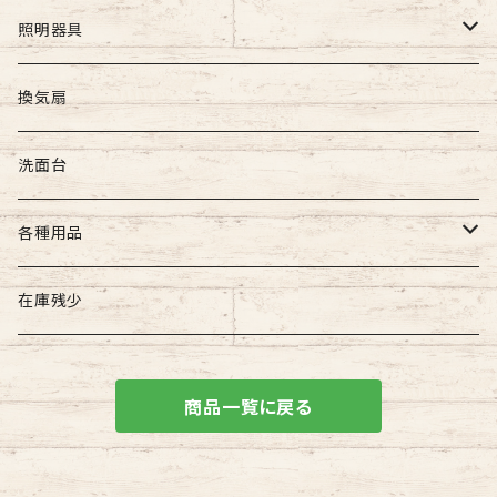
照明器具
屋外照明
換気扇
壁付け照明
屋内照明
洗面台
吊下げ照明
壁付け照明
各種用品
門柱灯
天井直付け照明
照明器具用
在庫残少
天井吊下げ照明
建築用品
商品一覧に戻る