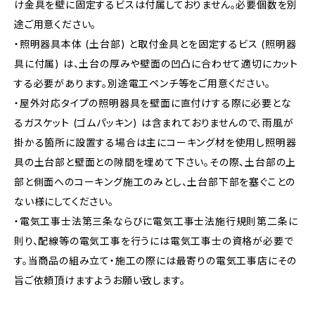
け金具を壁に固定するビスは付属しておりません。必要個数を別
途ご用意ください。
・照明器具本体 (土台部) と取付金具とを固定するビス (照明器
具に付属) は、土台の厚みや壁面の凹凸に合わせて適切にカット
する必要があります。別途電工ペンチ等をご用意ください。
・屋外対応タイプの照明器具を壁面に直付けする際に必要とな
るガスケット (ゴムパッキン) は含まれておりませんので、雨風が
掛かる箇所に設置する場合は主にコーキング材を使用し照明器
具の土台部と壁面との隙間を埋めて下さい。その際、土台部の上
部と側面へのコーキング施工のみとし、土台部下部を塞ぐことの
ない様にしてください。
・電気工事士法第三条ならびに電気工事士法施行規則第二条に
則り、配線等の電気工事を行うには電気工事士の資格が必要で
す。当商品の組み立て・施工の際には最寄りの電気工事店にその
旨ご依頼頂けますようお願い致します。