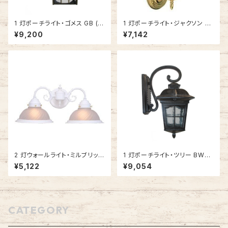
1 灯ポーチライト・ゴメス GB (ゴ
1 灯ポーチライト・ジャクソン S
ールドブラック) #IM-0035WD
B (ソリッドブラス・上向きショー
¥9,200
¥7,142
-GB
ト) #501486
2 灯ウォールライト・ミルブリッジ
1 灯ポーチライト・ツリー BW
WH (ホワイト) #506824
(ブラックウォルナット・下向き) #
¥5,122
¥9,054
IM-0036WD-BW
CATEGORY