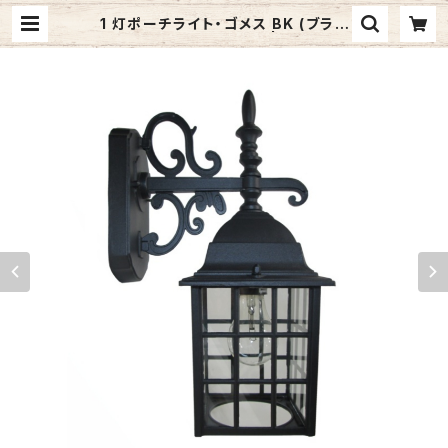
1 灯ポーチライト・ゴメス BK (ブラッ
ク) #IM-0035WD-BK | ジャメック
スストア (Jamex Inc.) | 照明器具・
レンジフード・洗面台などのインター
ネット通販サイト