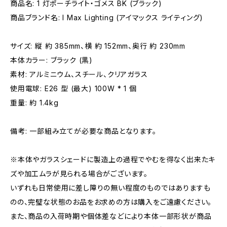
商品名: 1 灯ポーチライト・ゴメス BK (ブラック)
商品ブランド名: I Max Lighting (アイマックス ライティング)
サイズ: 縦 約 385mm、横 約 152mm、奥行 約 230mm
本体カラー: ブラック (黒)
素材: アルミニウム、スチール、クリアガラス
使用電球: E26 型 (最大) 100W * 1 個
重量: 約 1.4kg
備考: 一部組み立てが必要な商品となります。
※本体やガラスシェードに製造上の過程でやむを得なく出来たキ
ズや加工ムラが見られる場合がございます。
いずれも日常使用に差し障りの無い程度のものではありますも
のの、完璧な状態のお品をお求めの方は購入をご遠慮ください。
また、商品の入荷時期や個体差などにより本体一部形状が商品