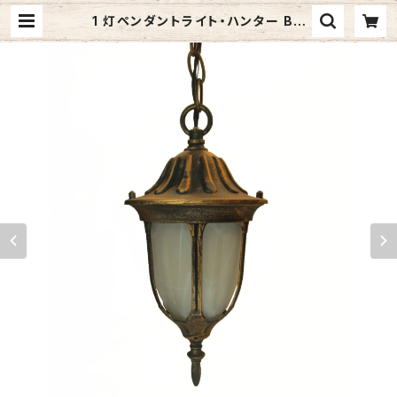
1 灯ペンダントライト・ハンター BG
(ブラックゴールド) #IM-5027H-B
G | ジャメックスストア (Jamex In
c.) | 照明器具・レンジフード・洗面台
などのインターネット通販サイト