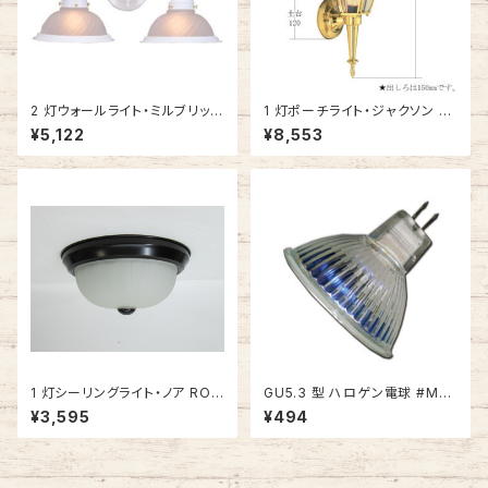
2 灯ウォールライト・ミルブリッジ
1 灯ポーチライト・ジャクソン S
WH (ホワイト) #506824
B (ソリッドブラス・上向きロン
¥5,122
¥8,553
グ) #502526
1 灯シーリングライト・ノア ROB
GU5.3 型 ハロゲン電球 #MR1
(オイルブロンズ) #IM-1093R
6-20
¥3,595
¥494
OB