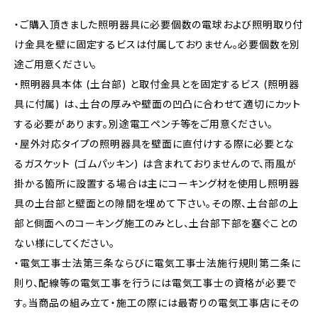
・ご購入頂きました照明器具に必要個数の電球および照明取り付
け金具を壁に固定するビスは付属しておりません。必要個数を別
途ご用意ください。
・照明器具本体 (土台部) と取付金具とを固定するビス (照明器
具に付属) は、土台の厚みや壁面の凹凸に合わせて適切にカット
する必要があります。別途電工ペンチ等をご用意ください。
・屋外対応タイプの照明器具を壁面に直付けする際に必要とな
るガスケット (ゴムパッキン) は含まれておりませんので、雨風が
掛かる箇所に設置する場合は主にコーキング材を使用し照明器
具の土台部と壁面との隙間を埋めて下さい。その際、土台部の上
部と側面へのコーキング施工のみとし、土台部下部を塞ぐことの
ない様にしてください。
・電気工事士法第三条ならびに電気工事士法施行規則第二条に
則り、配線等の電気工事を行うには電気工事士の資格が必要で
す。当商品の組み立て・施工の際には最寄りの電気工事店にその