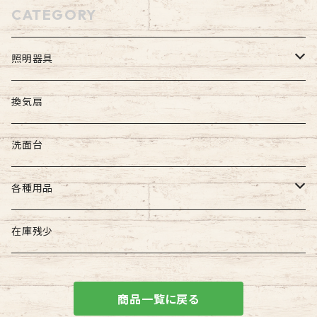
CATEGORY
照明器具
屋外照明
換気扇
壁付け照明
屋内照明
洗面台
吊下げ照明
壁付け照明
各種用品
門柱灯
天井直付け照明
照明器具用
在庫残少
天井吊下げ照明
建築用品
商品一覧に戻る