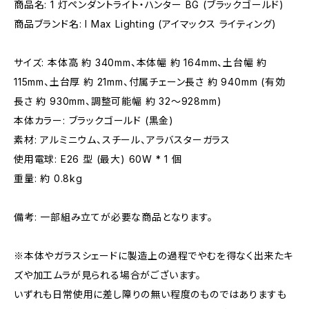
商品名: 1 灯ペンダントライト・ハンター BG (ブラックゴールド)
商品ブランド名: I Max Lighting (アイマックス ライティング)
サイズ: 本体高 約 340mm、本体幅 約 164mm、土台幅 約
115mm、土台厚 約 21mm、付属チェーン長さ 約 940mm (有効
長さ 約 930mm、調整可能幅 約 32～928mm)
本体カラー: ブラックゴールド (黒金)
素材: アルミニウム、スチール、アラバスターガラス
使用電球: E26 型 (最大) 60W * 1 個
重量: 約 0.8kg
備考: 一部組み立てが必要な商品となります。
※本体やガラスシェードに製造上の過程でやむを得なく出来たキ
ズや加工ムラが見られる場合がございます。
いずれも日常使用に差し障りの無い程度のものではありますも