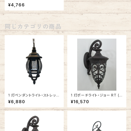
BG (ブラックゴールド) #IM-50
¥4,766
27H-BG
同じカテゴリの商品
1 灯ペンダントライト・ストレッチ
1 灯ポーチライト・ジョー RT (ラ
BK (ブラック) #IM-0032H-B
スティックブロンズ) #IM-606
¥6,880
¥16,570
K
6RT