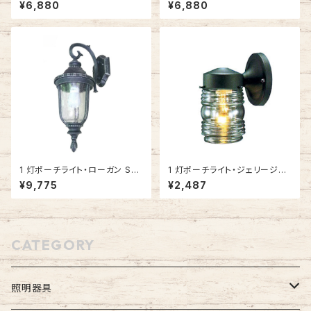
(ブラック・上向き) #IM-0032
H (ホワイト・下向き) #IM-003
¥6,880
¥6,880
WU-BK
2WD-WH
1 灯ポーチライト・ローガン SB
1 灯ポーチライト・ジェリージャ
(シルバーブラック・下向き) #IM
ー BK (ブラック) #502195
¥9,775
¥2,487
-0051WD-SB
CATEGORY
照明器具