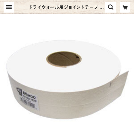
ドライウォール用ジョイントテープ #1
61512 | ジャメックスストア (Jame
x Inc.) | 照明器具・レンジフード・洗
面台などのインターネット通販サイト