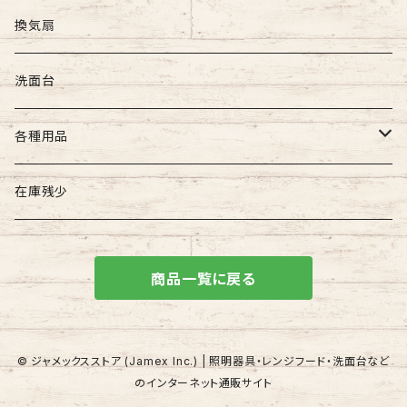
屋外照明
換気扇
壁付け照明
屋内照明
洗面台
吊下げ照明
壁付け照明
各種用品
門柱灯
天井直付け照明
照明器具用
在庫残少
天井吊下げ照明
建築用品
商品一覧に戻る
© ジャメックスストア (Jamex Inc.) | 照明器具・レンジフード・洗面台など
のインターネット通販サイト