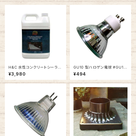
H&C 水性コンクリートシーラー
GU10 型ハロゲン電球 #GU10
#SEALW-1
-35
¥3,980
¥494